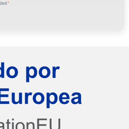
idad
.
*