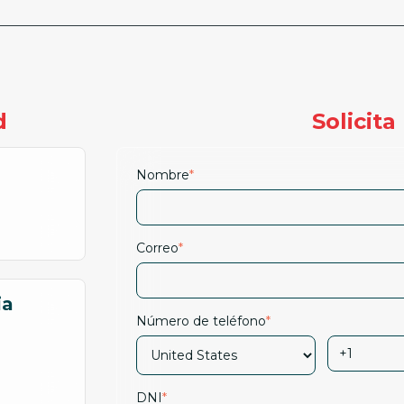
d
Solicit
Nombre
*
Correo
*
ia
Número de teléfono
*
DNI
*